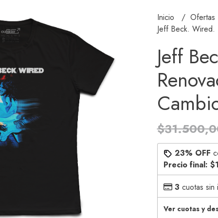
Inicio
Ofertas
Jeff Beck. Wired. 
Jeff Be
Renovac
Cambio
$31.500,0
23% OFF
c
Precio final:
$
3
cuotas sin 
Ver cuotas y de