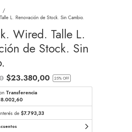
Talle L. Renovación de Stock. Sin Cambio.
ck. Wired. Talle L.
ión de Stock. Sin
.
$23.380,00
0
25
% OFF
on
Transferencia
18.002,60
interés de
$7.793,33
scuentos