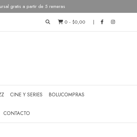
sal gratis a partir de 5 remeras
0
-
$0,00
ZZ
CINE Y SERIES
BOLUCOMPRAS
CONTACTO