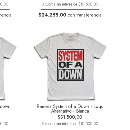
500,00
3 cuotas sin interés de $10.500,00
rencia
$24.255,00
con transferencia
atown
Remera System of a Down - Logo
Alternativo - Blanca
$31.500,00
500,00
3 cuotas sin interés de $10.500,00