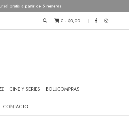
sal gratis a partir de 5 remeras
0
-
$0,00
ZZ
CINE Y SERIES
BOLUCOMPRAS
CONTACTO