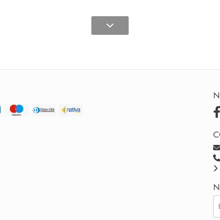
N
C
N